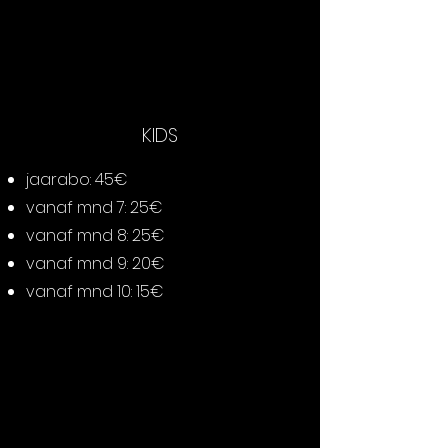
KIDS
jaarabo:
45€
vanaf mnd 7: 25€
vanaf mnd 8: 25€
vanaf mnd 9: 20€
vanaf mnd 10: 15€
Collapsible text is great for 
longer section titles and 
descriptions. It gives people 
access to all the info they need, 
while keeping your layout clean. 