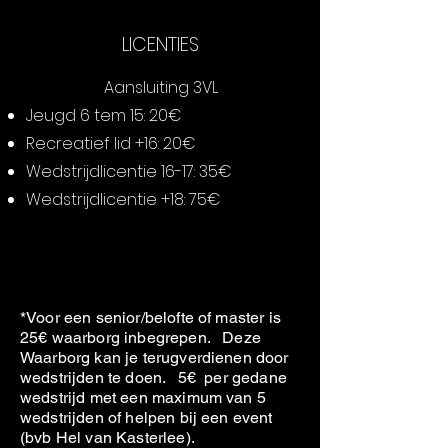
maximum van 5 wedstrijden of 
LICENTIES
helpen bij een event (bvb Hel 
van Kasterlee). 

Aansluiting 3VL
Deze regel geldt NIET voor 
Jeugd 6 tem 15: 20€
jeugd, kids, steunende leden en 
Recreatief lid +16: 20€
Gouden leden.
Wedstrijdlicentie 16-17: 35€
Wedstrijdlicentie +18: 75€
Collapsible text is great for 
longer section titles and 
descriptions. It gives people 
access to all the info they need, 
*Voor een senior/belofte of master is
25€ waarborg inbegrepen. Deze
while keeping your layout clean. 
Waarborg kan je terugverdienen door
Link your text to anything, or 
wedstrijden te doen. 5€ per gedane
wedstrijd met een maximum van 5
set your text box to expand on 
wedstrijden of helpen bij een event
click. Write your text here...
(bvb Hel van Kasterlee).