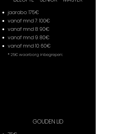
click. Write your text here...
jaarabo: 175€
vanaf mnd 7: 100€
vanaf mnd 8: 90€
vanaf mnd 9: 80€
vanaf mnd 10: 60€
* 25€ waarborg inbegrepen:
Collapsible text is great for 
longer section titles and 
descriptions. It gives people 
access to all the info they need, 
while keeping your layout clean. 
Link your text to anything, or 
set your text box to expand on 
GOUDEN LID
click. Write your text here...