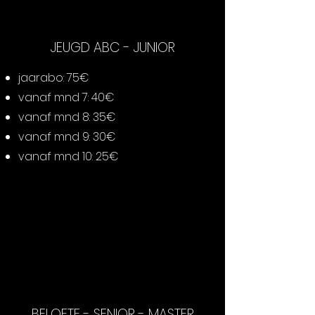
Link your text to anything, or 
set your text box to expand on 
JEUGD ABC - JUNIOR
click. Write your text here...
jaarabo: 75€
vanaf mnd 7: 40€
vanaf mnd 8: 35€
vanaf mnd 9: 30€
vanaf mnd 10: 25€
Collapsible text is great for 
longer section titles and 
descriptions. It gives people 
access to all the info they need, 
while keeping your layout clean. 
Link your text to anything, or 
set your text box to expand on 
BELOFTE - SENIOR - MASTER