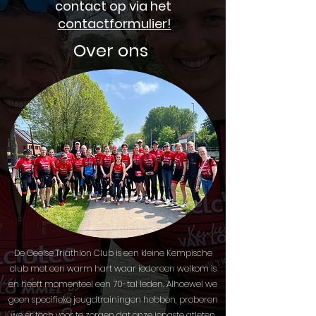
contact op via het
contactformulier!
Over ons
De Geelse Triathlon Club is een kleine Kempische
club met een warm hart waar iedereen welkom is
en heeft momenteel een 70-tal leden. Alhoewel we
geen specifieke jeugdtrainingen hebben, proberen
we er toch voor te zorgen dat onze jongste atleten